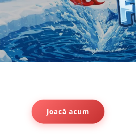
Joacă acum