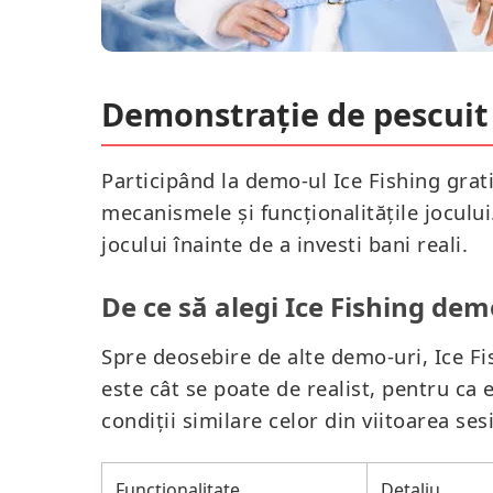
Demonstrație de pescuit 
Participând la demo-ul Ice Fishing gratis
mecanismele și funcționalitățile jocului
jocului înainte de a investi bani reali.
De ce să alegi Ice Fishing dem
Spre deosebire de alte demo-uri, Ice Fi
este cât se poate de realist, pentru ca e
condiții similare celor din viitoarea ses
Funcționalitate
Detaliu