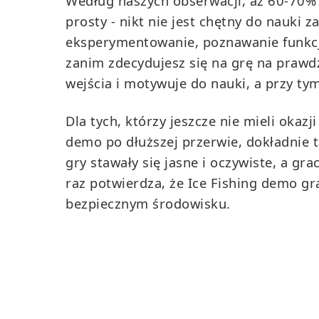
Według naszych obserwacji, aż 60-70% 
prosty - nikt nie jest chętny do nauki
eksperymentowanie, poznawanie funkcji i
zanim zdecydujesz się na grę na prawdz
wejścia i motywuje do nauki, a przy t
Dla tych, którzy jeszcze nie mieli ok
demo po dłuższej przerwie, dokładnie t
gry stawały się jasne i oczywiste, a gr
raz potwierdza, że Ice Fishing demo gr
bezpiecznym środowisku.