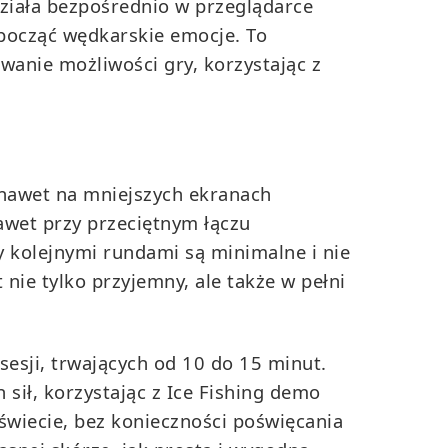
działa bezpośrednio w przeglądarce
zpocząć wędkarskie emocje. To
wanie możliwości gry, korzystając z
e nawet na mniejszych ekranach
nawet przy przeciętnym łączu
y kolejnymi rundami są minimalne i nie
t nie tylko przyjemny, ale także w pełni
esji, trwających od 10 do 15 minut.
 sił, korzystając z Ice Fishing demo
świecie, bez konieczności poświęcania