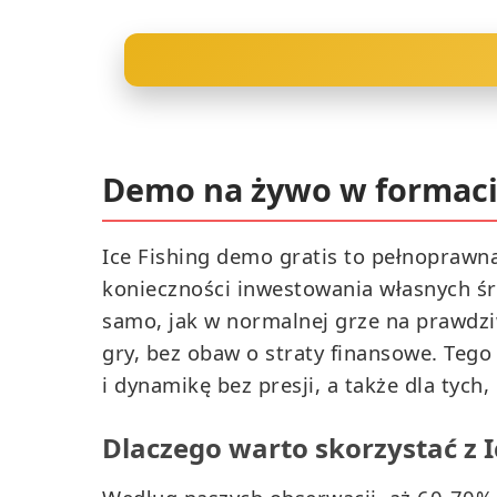
Demo na żywo w formacie Ice Fishing - c
Demonstrație de pescuit pe gheață - ex
Demo na żywo w formacie I
Demo gry wędkarskiej na urządzeniac
Ice Fishing demo gratis to pełnoprawn
Cum să începi cu Ice Fishing demo grati
konieczności inwestowania własnych śr
samo, jak w normalnej grze na prawdziw
Este posibil să câștigi în modul demo I
gry, bez obaw o straty finansowe. Tego
i dynamikę bez presji, a także dla tych
Pentru cine este recomandată demonstr
Dlaczego warto skorzystać z I
FAQ