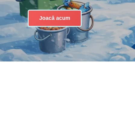
Joacă acum