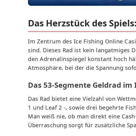
Das Herzstück des Spiels
Im Zentrum des Ice Fishing Online Casin
sind. Dieses Rad ist kein langatmiges 
den Adrenalinspiegel konstant hoch häl
Atmosphäre, bei der die Spannung sofor
Das 53-Segmente Geldrad im I
Das Rad bietet eine Vielzahl von Wett
1 und Leaf 2 -, sowie drei begehrte F
Man weiß nie, ob man direkt eine Cash
Überraschung sorgt für zusätzliche Sp