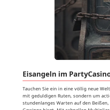
So spielt man das Ice Fishing Online Ca
Bonusübersicht beim Ice Fishing Onli
RTP, Volatilität und Gewinnpotenzial i
Alternative Spiele zum Eisfischen im O
Eisangeln im PartyCasino
Tauchen Sie ein in eine völlig neue Wel
mit geduldigen Ruten, sondern um actio
stundenlanges Warten auf den Beißen, 
Gewinne birgt. Mit schnellen Multiplie