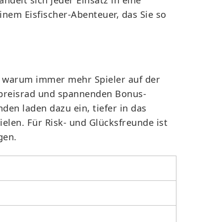
inem Eisfischer-Abenteuer, das Sie so
e, warum immer mehr Spieler auf der
tpreisrad und spannenden Bonus-
en laden dazu ein, tiefer in das
len. Für Risk- und Glücksfreunde ist
gen.