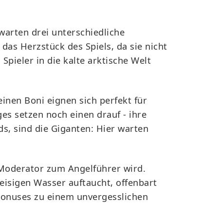
warten drei unterschiedliche
 das Herzstück des Spiels, da sie nicht
pieler in die kalte arktische Welt
einen Boni eignen sich perfekt für
es setzen noch einen drauf - ihre
ds, sind die Giganten: Hier warten
r Moderator zum Angelführer wird.
eisigen Wasser auftaucht, offenbart
 Bonuses zu einem unvergesslichen