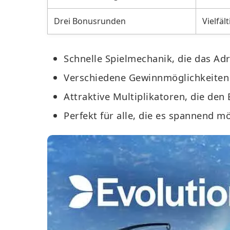
Drei Bonusrunden
Vielfä
Schnelle Spielmechanik, die das Adr
Verschiedene Gewinnmöglichkeiten
Attraktive Multiplikatoren, die den
Perfekt für alle, die es spannend 